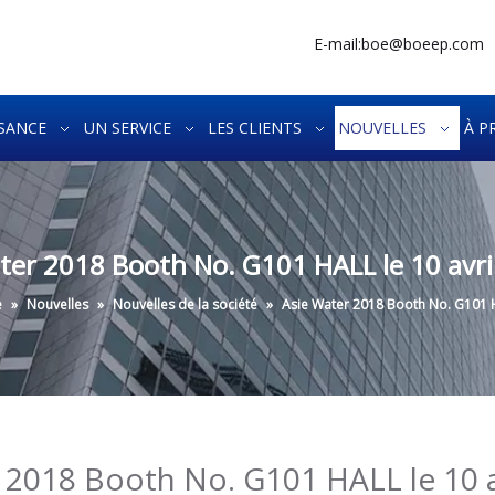
E-mail:
boe@boeep.com
SANCE
UN SERVICE
LES CLIENTS
NOUVELLES
À P
ter 2018 Booth No. G101 HALL le 10 avr
e
»
Nouvelles
»
Nouvelles de la société
»
Asie Water 2018 Booth No. G101 H
 2018 Booth No. G101 HALL le 10 