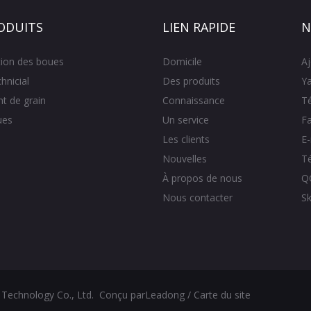
ODUITS
LIEN RAPIDE
N
tion des boues
Domicile
A
hnicial
Des produits
Ya
t de grain
Connaissance
T
ues
Un service
F
Les clients
E
Nouvelles
T
À propos de nous
Q
Nous contacter
S
 Technology Co., Ltd. Conçu par
Leadong
/
Carte du site