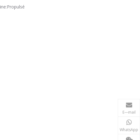
ne:
Propulsé
E—mail
WhatsApp