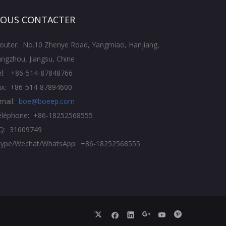
OUS CONTACTER
jouter: No.10 Zhenye Road, Yangmiao, Hanjiang,
ngzhou, Jiangsu, Chine
él: +86-514-87848766
ax: +86-514-87894600
-mail:
boe@boeep.com
éléphone: +86-18252568555
Q: 31609749
kype/Wechat/WhatsApp: +86-18252568555