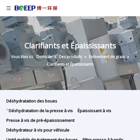
Clarifiants et Épaississants
Vous êtes ici:
Domicile
»
Des produits
»
Enlèvement de grain
»
Clarifiants et Épaississants
Déshydratation des boues
>
Déshydratation de la presse à vis
Épaississant à vis
Presse à vis de pré-épaississement
Déshydrateur à vis pour véhicule
Unité mobile de traitement des boues
Filtre-presse à bande