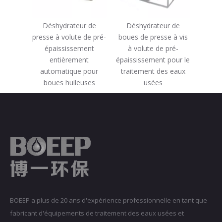
Déshydrateur de
Déshydrateur de
presse à volute de pré-
boues de presse à vis
épaississement
à volute de pré-
entièrement
épaississement pour le
automatique pour
traitement des eaux
boues huileuses
usées
BOEEP a plus de 20 ans d'expérience professionnelle en tant que
fabricant d'équipements de traitement des eaux usées et