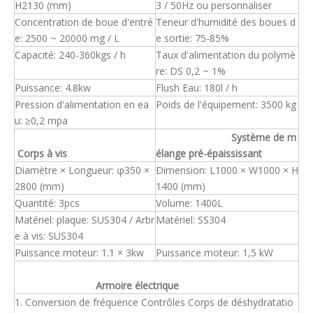
H2130 (mm)
3 / 50Hz ou personnaliser
Concentration de boue d'entré
Teneur d'humidité des boues d
e: 2500 ~ 20000 mg / L
e sortie: 75-85%
Capacité: 240-360kgs / h
Taux d'alimentation du polymè
re: DS 0,2 ~ 1%
Puissance: 4.8kw
Flush Eau: 180l / h
Pression d'alimentation en ea
Poids de l'équipement: 3500 kg
u: ≥0,2 mpa
Système de m
Corps à vis
élange pré-épaississant
Diamètre × Longueur: φ350 ×
Dimension: L1000 × W1000 × H
2800 (mm)
1400 (mm)
Quantité: 3pcs
Volume: 1400L
Matériel: plaque: SUS304 / Arbr
Matériel: SS304
e à vis: SUS304
Puissance moteur: 1.1 × 3kw
Puissance moteur: 1,5 kW
Armoire électrique
1. Conversion de fréquence Contrôles Corps de déshydratatio